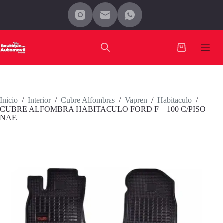
Saltar
al
contenido
Carro
de
compra
Inicio
/
Interior
/
Cubre Alfombras
/
Vapren
/
Habitaculo
/
CUBRE ALFOMBRA HABITACULO FORD F – 100 C/PISO
NAF.