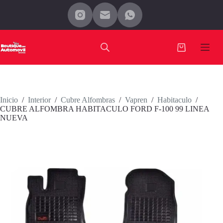
Saltar
al
contenido
Carro
de
compra
Inicio
/
Interior
/
Cubre Alfombras
/
Vapren
/
Habitaculo
/
CUBRE ALFOMBRA HABITACULO FORD F-100 99 LINEA
NUEVA