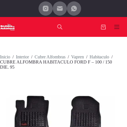
Saltar
al
contenido
Carro
de
compra
Inicio
/
Interior
/
Cubre Alfombras
/
Vapren
/
Habitaculo
/
CUBRE ALFOMBRA HABITACULO FORD F – 100 / 150
DIE. 95