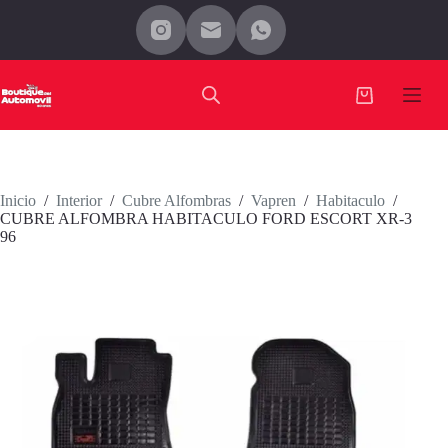
Saltar
al
contenido
Carro
de
compra
Inicio
/
Interior
/
Cubre Alfombras
/
Vapren
/
Habitaculo
/
CUBRE ALFOMBRA HABITACULO FORD ESCORT XR-3
96