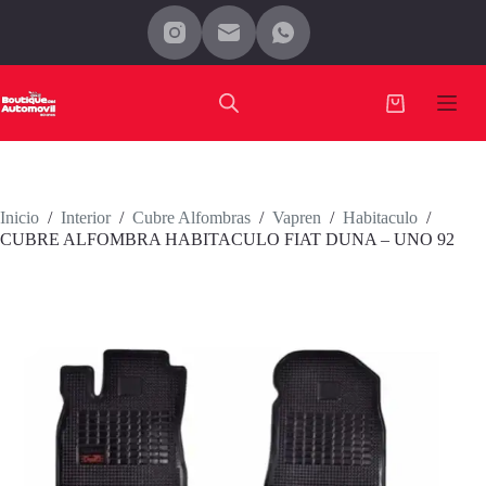
Saltar
al
contenido
Carro
de
compra
Inicio
/
Interior
/
Cubre Alfombras
/
Vapren
/
Habitaculo
/
CUBRE ALFOMBRA HABITACULO FIAT DUNA – UNO 92