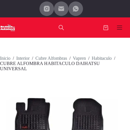
Saltar
al
contenido
Carro
de
compra
Inicio
/
Interior
/
Cubre Alfombras
/
Vapren
/
Habitaculo
/
CUBRE ALFOMBRA HABITACULO DAIHATSU
UNIVERSAL