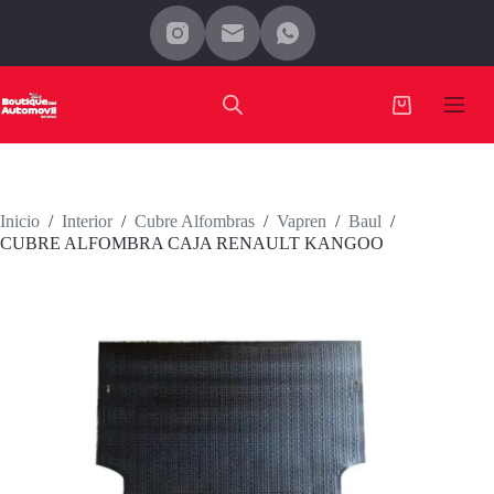
Saltar
al
contenido
Carro
de
compra
Inicio
/
Interior
/
Cubre Alfombras
/
Vapren
/
Baul
/
CUBRE ALFOMBRA CAJA RENAULT KANGOO