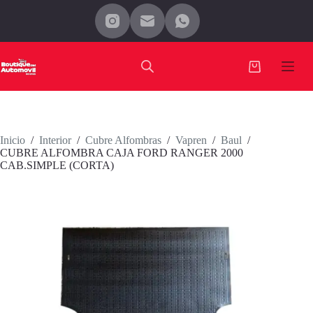
Saltar
al
contenido
Carro
de
compra
Inicio
/
Interior
/
Cubre Alfombras
/
Vapren
/
Baul
/
CUBRE ALFOMBRA CAJA FORD RANGER 2000
CAB.SIMPLE (CORTA)