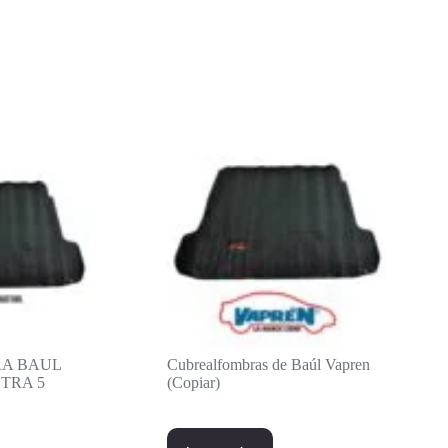
RA BAUL
Cubrealfombras de Baúl Vapren
TRA 5
(Copiar)