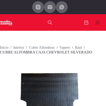
Saltar
al
contenido
Carro
de
compra
Inicio
/
Interior
/
Cubre Alfombras
/
Vapren
/
Baul
/
CUBRE ALFOMBRA CAJA CHEVROLET SILVERADO