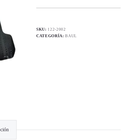
SKU:
122-2002
CATEGORÍA:
BAUL
ción