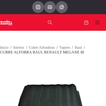
Saltar
al
contenido
Carro
de
compra
Inicio
/
Interior
/
Cubre Alfombras
/
Vapren
/
Baul
/
CUBRE ALFOBRA BAUL RENAULT MEGANE III