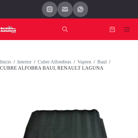
Saltar
al
contenido
Carro
de
compra
Inicio
/
Interior
/
Cubre Alfombras
/
Vapren
/
Baul
/
CUBRE ALFOBRA BAUL RENAULT LAGUNA