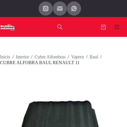
Saltar
al
contenido
Carro
de
compra
Inicio
/
Interior
/
Cubre Alfombras
/
Vapren
/
Baul
/
CUBRE ALFOBRA BAUL RENAULT 11