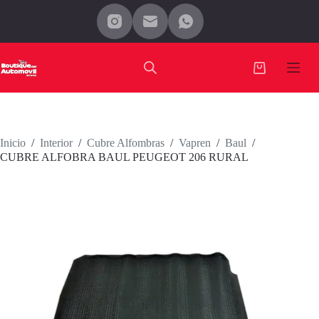
Saltar
al
contenido
Carro
de
compra
Inicio
/
Interior
/
Cubre Alfombras
/
Vapren
/
Baul
/
CUBRE ALFOBRA BAUL PEUGEOT 206 RURAL