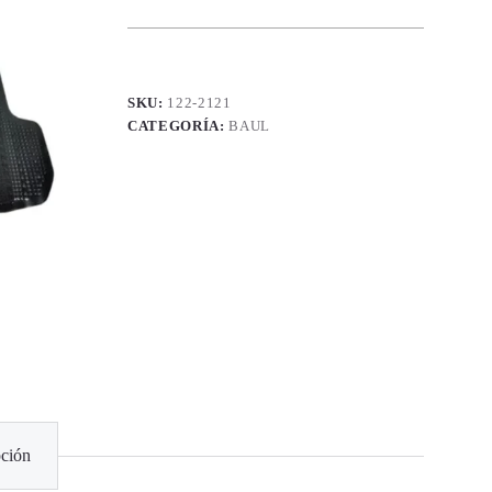
SKU:
122-2121
CATEGORÍA:
BAUL
ción