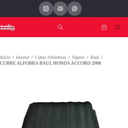
Saltar
al
contenido
Carro
de
compra
Inicio
/
Interior
/
Cubre Alfombras
/
Vapren
/
Baul
/
CUBRE ALFOBRA BAUL HONDA ACCORD 2008