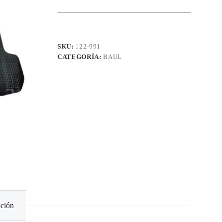
SKU:
122-991
CATEGORÍA:
BAUL
ción