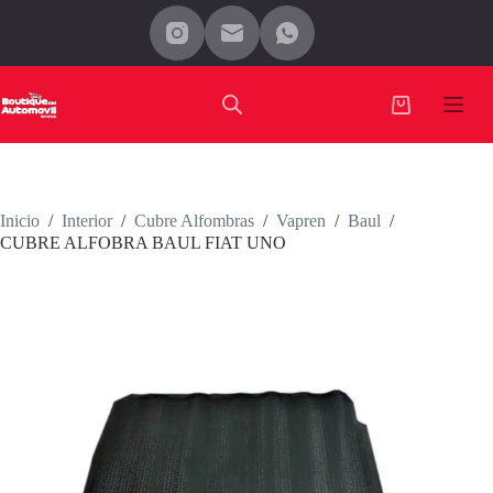
Saltar
al
contenido
Carro
de
compra
Inicio
/
Interior
/
Cubre Alfombras
/
Vapren
/
Baul
/
CUBRE ALFOBRA BAUL FIAT UNO