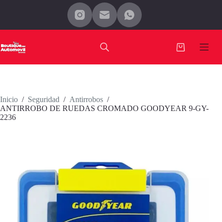
Saltar
al
contenido
Carro
de
compra
Inicio
/
Seguridad
/
Antirrobos
/
ANTIRROBO DE RUEDAS CROMADO GOODYEAR 9-GY-
2236