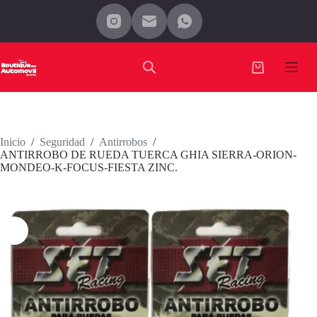
Saltar
al
contenido
Carro
de
compra
Inicio
/
Seguridad
/
Antirrobos
/
ANTIRROBO DE RUEDA TUERCA GHIA SIERRA-ORION-
MONDEO-K-FOCUS-FIESTA ZINC.