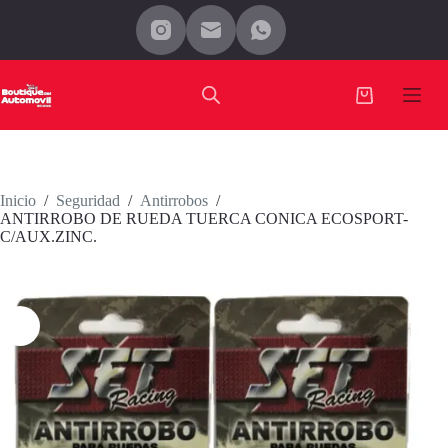
Saltar
al
contenido
Carro
de
compra
Inicio
/
Seguridad
/
Antirrobos
/
ANTIRROBO DE RUEDA TUERCA CONICA ECOSPORT-
C/AUX.ZINC.