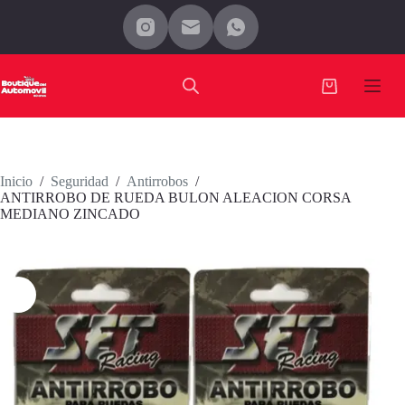
Saltar
al
contenido
Carro
de
compra
Inicio
/
Seguridad
/
Antirrobos
/
ANTIRROBO DE RUEDA BULON ALEACION CORSA
MEDIANO ZINCADO